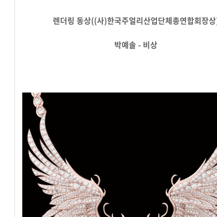
렌더링
동상((사)한국주얼리산업단체총연합회장상
박예솔 - 비상