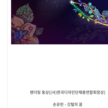
렌더링 동상((사)한국디자인단체총연합회장상)
손유빈 - 깃털의 꿈