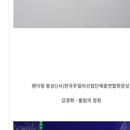
렌더링
동상((사)한국주얼리산업단체총연합회장상
김경화 - 울림의 정원