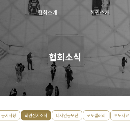
협회소개
회원소개
회장 인사말
명예회장
설립취지
회장
협회소식
연혁
운영위원
이사
회원
공지사항
회원전시소식
디자인공모전
포토갤러리
보도자료