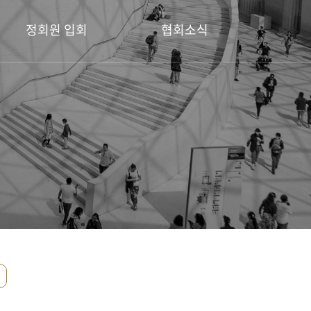
정회원 입회
협회소식
정회원 입회 안내
공지사항
회원전시소식
디자인공모전
포토갤러리
보도자료