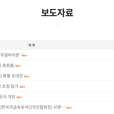
보도자료
제 목
‘주얼바이문'
회 회원展
3인 특별 초대전
 초청 참가
상식 개최
(사)한국귀금속보석디자인협회장] 브랜…