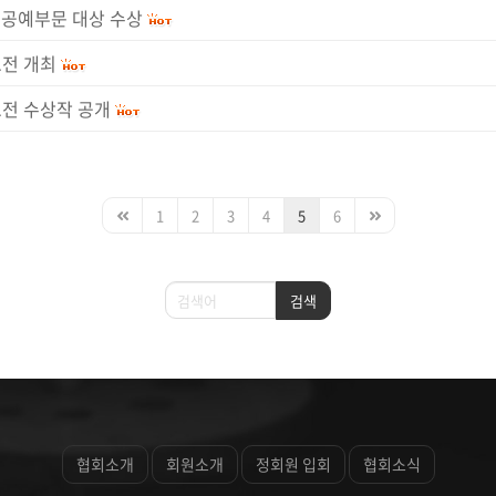
 공예부문 대상 수상
모전 개최
모전 수상작 공개
1
2
3
4
5
6
검색
검색
협회소개
회원소개
정회원 입회
협회소식