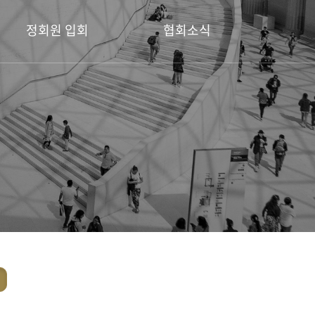
정회원 입회
협회소식
정회원 입회 안내
공지사항
회원전시소식
디자인공모전
포토갤러리
보도자료