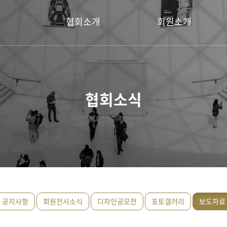
협회소개
회원소개
회장 인사말
명예회장
설립취지
회장
협회소식
연혁
운영위원
이사
회원
공지사항
회원전시소식
디자인공모전
포토갤러리
보도자료