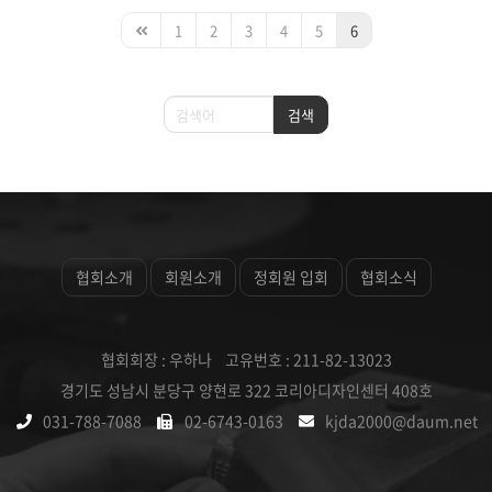
1
2
3
4
5
6
검색
검색
협회소개
회원소개
정회원 입회
협회소식
협회회장 : 우하나 고유번호 : 211-82-13023
경기도 성남시 분당구 양현로 322 코리아디자인센터 408호
031-788-7088
02-6743-0163
kjda2000@daum.net