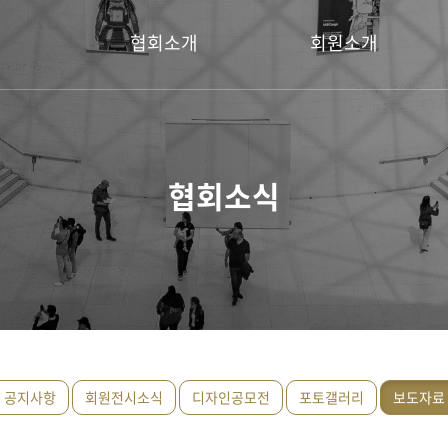
협회소개
회원소개
회장 인사말
명예회장
설립취지
회장
협회소식
연혁
운영위원
이사
회원
공지사항
회원전시소식
디자인공모전
포토갤러리
보도자료