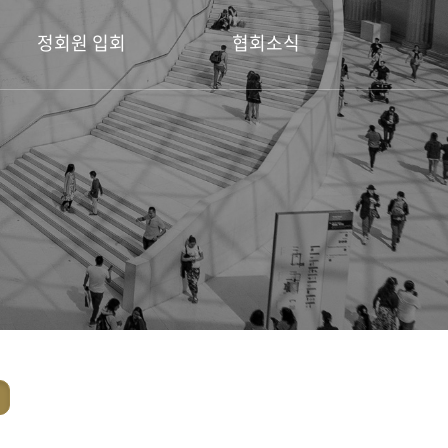
정회원 입회
협회소식
정회원 입회 안내
공지사항
회원전시소식
디자인공모전
포토갤러리
보도자료