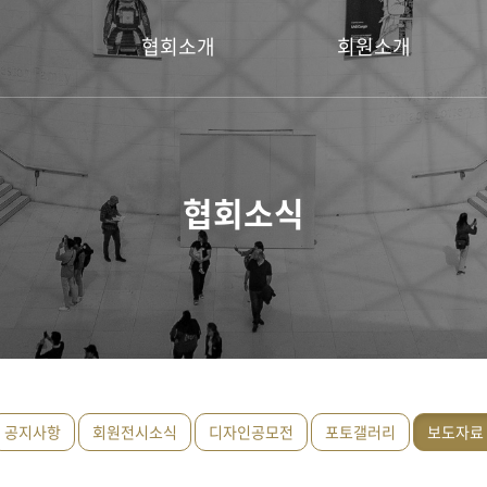
협회소개
회원소개
회장 인사말
명예회장
설립취지
회장
협회소식
연혁
운영위원
이사
회원
공지사항
회원전시소식
디자인공모전
포토갤러리
보도자료