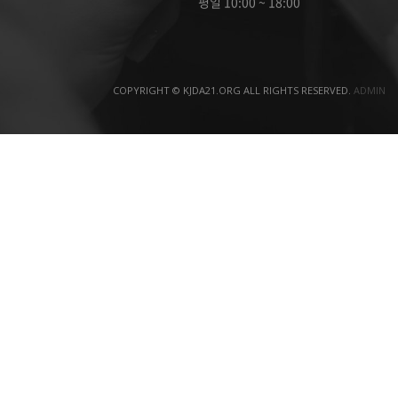
평일 10:00 ~ 18:00
COPYRIGHT © KJDA21.ORG ALL RIGHTS RESERVED.
ADMIN