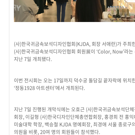
(사)한국귀금속보석디자인협회(KJDA, 회장 서애란)가 주최한
(사)한국귀금속보석디자인협회 회원展이 ‘Color, Now’라는
지난 7일 개최됐다.
이번 전시회는 오는 17일까지 덕수궁 돌담길 끝자락에 위치
‘정동1928 아트센터’에서 개최된다.
지난 7일 진행된 개막식에는 오효근 (사)한국귀금속보석단
회장, 이길형 (사)한국디자인단체총연합회장, 홍경희 전 홍
미술대학 학장, 백승철 KJDA 명예회장, 최경애 서울 종로구
의원을 비롯, 20여 명의 회원들이 참석했다.