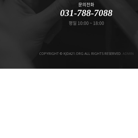
문의전화
031-788-7088
평일 10:00 ~ 18:00
COPYRIGHT © KJDA21.ORG ALL RIGHTS RESERVED.
ADMIN