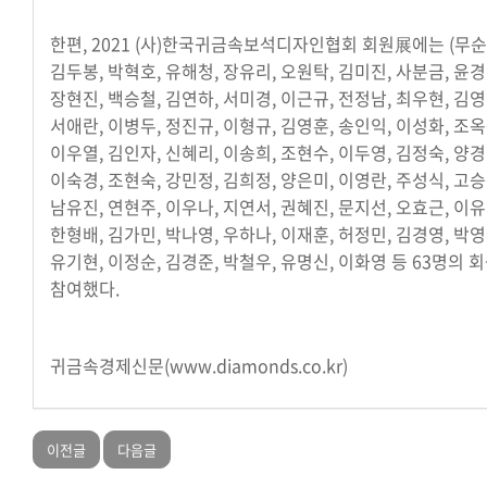
한편, 2021 (사)한국귀금속보석디자인협회 회원展에는 (무순
김두봉, 박혁호, 유해청, 장유리, 오원탁, 김미진, 사분금, 윤경
장현진, 백승철, 김연하, 서미경, 이근규, 전정남, 최우현, 김영
서애란, 이병두, 정진규, 이형규, 김영훈, 송인익, 이성화, 조옥
이우열, 김인자, 신혜리, 이송희, 조현수, 이두영, 김정숙, 양경
이숙경, 조현숙, 강민정, 김희정, 양은미, 이영란, 주성식, 고승
남유진, 연현주, 이우나, 지연서, 권혜진, 문지선, 오효근, 이유
한형배, 김가민, 박나영, 우하나, 이재훈, 허정민, 김경영, 박영
유기현, 이정순, 김경준, 박철우, 유명신, 이화영 등 63명의 
참여했다.
귀금속경제신문(
www.diamonds.co.kr)
이전글
다음글