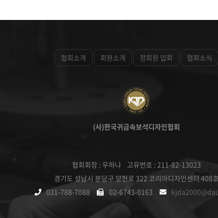
협회소개
회원소개
정회원 입회
협회소식
(사)한국귀금속보석디자인협회
협회회장 : 우하나 고유번호 : 211-82-13023
경기도 성남시 분당구 양현로 322 코리아디자인센터 408
031-788-7088
02-6743-0163
kjda2000@da