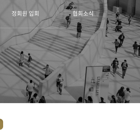
정회원 입회
협회소식
정회원 입회 안내
공지사항
회원전시소식
디자인공모전
포토갤러리
보도자료