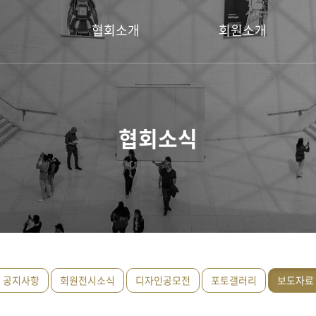
협회소개
회원소개
회장 인사말
명예회장
설립취지
회장
협회소식
연혁
운영위원
이사
회원
공지사항
회원전시소식
디자인공모전
포토갤러리
보도자료