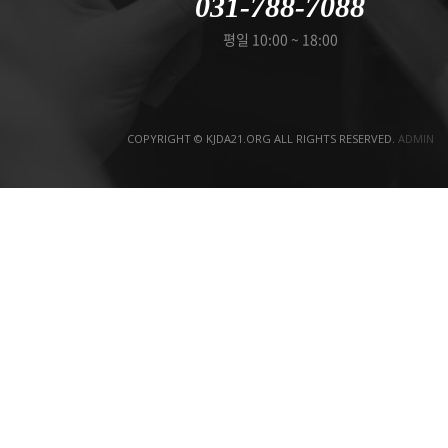
031-788-7088
평일 10:00 ~ 18:00
COPYRIGHT © KJDA21.ORG ALL RIGHTS RESERVED.
ADMIN