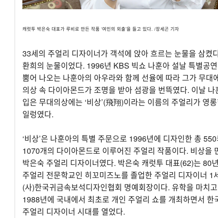
캐럿투 박은숙 대표가 루비로 만든 작품 ‘여인의 외출’을 들고 있다. /장세곤 기자
33세의 주얼리 디자이너가 객석에 앉아 흐르는 눈물을 삼켰다
환희의 눈물이었다. 1996년 KBS 빅쇼 나훈아 설날 특별공연
뿜어 나오는 나훈아의 아우라와 함께 선율에 따라 그가 무대
의상 속 다이아몬드가 조명을 받아 섬광을 번뜩였다. 이날 
입은 무대의상에는 ‘비상’(飛翔)이라는 이름의 주얼리가 영롱
일렁였다.
‘비상’은 나훈아의 특별 주문으로 1996년에 디자인한 총 550
1070개의 다이아몬드로 이루어진 주얼리 작품이다. 비상을 
박은숙 주얼리 디자이너였다. 박은숙 캐럿투 대표(62)는 80
주얼리 전문학교인 히꼬미즈노를 졸업한 주얼리 디자이너 1
(사)한국귀금속보석디자인협회 명예회장이다. 유학을 마치고
1988년에 국내에서 최초로 개인 주얼리 쇼를 개최하면서 한
주얼리 디자이너 시대를 열었다.